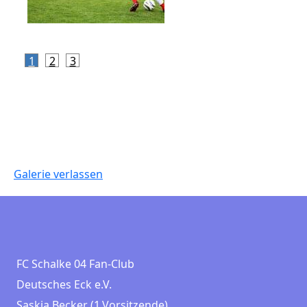
1
2
3
Galerie verlassen
FC Schalke 04 Fan-Club
Deutsches Eck e.V.
Saskia Becker (1.Vorsitzende)