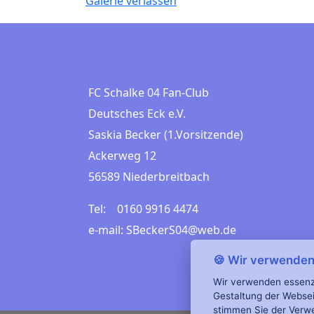
Galerie verlassen
FC Schalke 04 Fan-Club
Deutsches Eck e.V.
Saskia Becker (1.Vorsitzende)
Ackerweg 12
56589 Niederbreitbach
Tel: 0160 9916 4474
e-mail: SBeckerS04@web.de
🍪 Wir verwenden 
Wir verwenden essenzie
Gestaltung der Websei
stimmen Sie der Verw