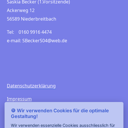
Saskia Becker (1.Vorsitzende)
Ackerweg 12
56589 Niederbreitbach
Tel: 0160 9916 4474
e-mail: SBeckerS04@web.de
Datenschutzerklärung
Impressum
🍪 Wir verwenden Cookies für die optimale
Besucherzähler ab 02/2012
Gestaltung!
Gesamt:
407503
Heute:
10
Wir verwenden essenzielle Cookies ausschliesslich für