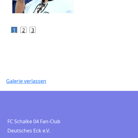
1
2
3
Galerie verlassen
FC Schalke 04 Fan-Club
Deutsches Eck e.V.