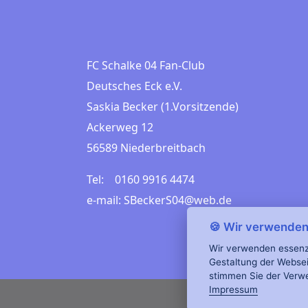
FC Schalke 04 Fan-Club
Deutsches Eck e.V.
Saskia Becker (1.Vorsitzende)
Ackerweg 12
56589 Niederbreitbach
Tel: 0160 9916 4474
e-mail: SBeckerS04@web.de
🍪 Wir verwenden 
Wir verwenden essenzie
Gestaltung der Websei
stimmen Sie der Verw
Impressum