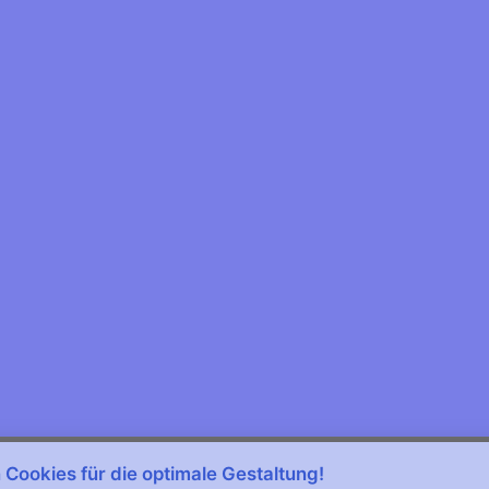
© 2023 schalke-koblenz.de
powered by floeck-webdesign.de
Cookies für die optimale Gestaltung!